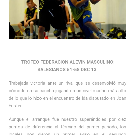
TROFEO FEDERACIÓN ALEVÍN MASCULINO:
SALESIANOS 51-58 DBC 13.
Trabajada victoria ante un rival que se desenvolvió muy
cómodo en su cancha jugando a un nivel mucho más alto
de lo que lo hizo en el encuentro de ida disputado en Joan
Fuster.
Aunque el arranque fue nuestro superándoles por diez
puntos de diferencia al término del primer periodo, los
locales nos dieron un primer aviso en el segundo