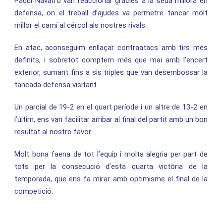
Paqui Navarro van reaccionar gràcies a la seua millora en
defensa, on el treball d’ajudes va permetre tancar molt
millor el camí al cércol als nostres rivals.
En atac, aconseguim enllaçar contraatacs amb tirs més
definits, i sobretot comptem més que mai amb l’encert
exterior, sumant fins a sis triples que van desembossar la
tancada defensa visitant.
Un parcial de 19-2 en el quart període i un altre de 13-2 en
l’últim, ens van facilitar arribar al final del partit amb un bon
resultat al nostre favor.
Molt bona faena de tot l’equip i molta alegria per part de
tots per la consecució d’esta quarta victòria de la
temporada, que ens fa mirar amb optimisme el final de la
competició.