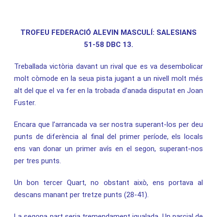
TROFEU FEDERACIÓ ALEVIN MASCULÍ: SALESIANS
51-58 DBC 13.
Treballada victòria davant un rival que es va desembolicar
molt còmode en la seua pista jugant a un nivell molt més
alt del que el va fer en la trobada d’anada disputat en Joan
Fuster.
Encara que l’arrancada va ser nostra superant-los per deu
punts de diferència al final del primer període, els locals
ens van donar un primer avís en el segon, superant-nos
per tres punts.
Un bon tercer Quart, no obstant això, ens portava al
descans manant per tretze punts (28-41).
La segona part seria tremendament igualada. Un parcial de