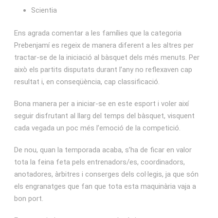
Scientia
Ens agrada comentar a les famílies que la categoria
Prebenjamí es regeix de manera diferent a les altres per
tractar-se de la iniciació al bàsquet dels més menuts. Per
això els partits disputats durant l’any no reflexaven cap
resultat i, en conseqüència, cap classificació.
Bona manera per a iniciar-se en este esport i voler així
seguir disfrutant al llarg del temps del bàsquet, visquent
cada vegada un poc més l’emoció de la competició.
De nou, quan la temporada acaba, s’ha de ficar en valor
tota la feina feta pels entrenadors/es, coordinadors,
anotadores, àrbitres i conserges dels col·legis, ja que són
els engranatges que fan que tota esta maquinària vaja a
bon port.