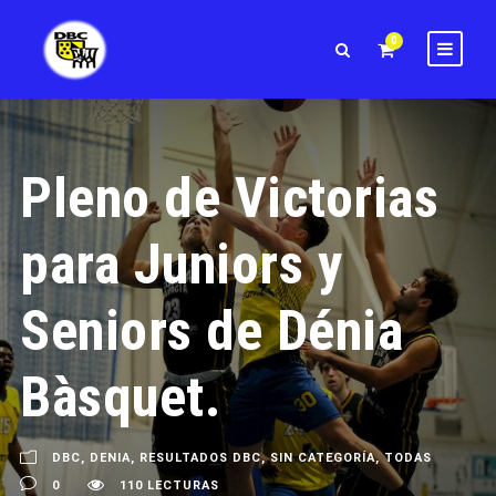
0
Pleno de Victorias
para Juniors y
Seniors de Dénia
Bàsquet.
DBC
,
DENIA
,
RESULTADOS DBC
,
SIN CATEGORÍA
,
TODAS
0
110 LECTURAS