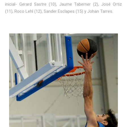
inicial- Gerard Sastre (10), Jaume Taberner (2), José Ortiz
(11), Roco Lehl (12), Sander Esclapes (15) y Johan Tarres.