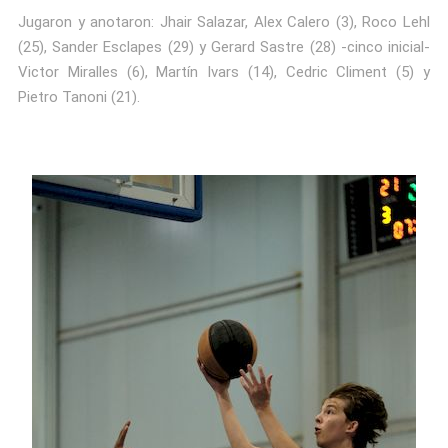
Jugaron y anotaron: Jhair Salazar, Alex Calero (3), Roco Lehl
(25), Sander Esclapes (29) y Gerard Sastre (28) -cinco inicial-
Victor Miralles (6), Martín Ivars (14), Cedric Climent (5) y
Pietro Tanoni (21).