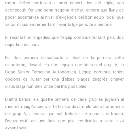
millor d’elles mateixes i, amb encert des del triple, van
aconseguir fer una bona segona meitat, encara que lluny de
poder acostar-se al nivell d’exigència del bon equip local, que
va continuar incrementant l’avantatge període a període.
El resultat no impedeix que l’equip continue lluitant pels dos
objectius del curs.
Els dos primers classificats al final de la primera volta
disputaran, davant els dos equips que lideren el grup A, la
Copa Sènior Femenina Autonòmica. L’equip continua tenint
opcions de lluitar per una d’eixes places després d’haver
disputat ja huit dels onze partits possibles.
D’altra banda, els quatre primers de cada grup es jugaran al
mes de maig l’ascens a 1a Divisió davant els seus homònims
del grup A, i encara que cal treballar setmana a setmana,
l’equip està en una línia que pot conduir-lo a viure eixa
experiència.