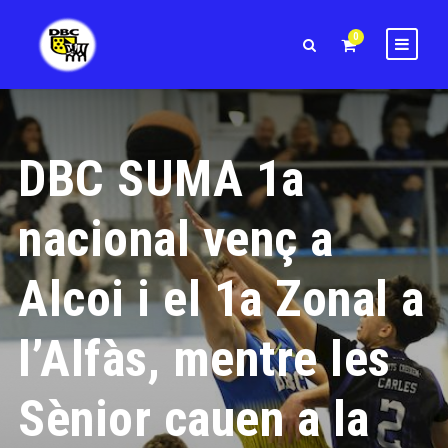
0
DBC SUMA 1a
nacional venç a
Alcoi i el 1a Zonal a
l’Alfàs, mentre les
Sènior cauen a la