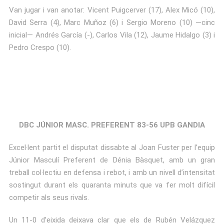
Van jugar i van anotar: Vicent Puigcerver (17), Alex Micó (10),
David Serra (4), Marc Muñoz (6) i Sergio Moreno (10) —cinc
inicial— Andrés García (-), Carlos Vila (12), Jaume Hidalgo (3) i
Pedro Crespo (10).
DBC JÚNIOR MASC. PREFERENT 83-56 UPB GANDIA
Excel·lent partit el disputat dissabte al Joan Fuster per l’equip
Júnior Masculí Preferent de Dénia Bàsquet, amb un gran
treball col·lectiu en defensa i rebot, i amb un nivell d’intensitat
sostingut durant els quaranta minuts que va fer molt difícil
competir als seus rivals.
Un 11-0 d’eixida deixava clar que els de Rubén Velázquez