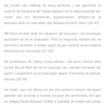
Els locals van millorar la seua defensa i van aprofitar la
rotació de banqueta de l’equip dianenc en el segon període per
evitar que les diferències augmentaren, arribant-se al
descans amb un marcador que deixava el partit obert (30-41).
NB Alcoi va eixir amb tot després del descans i va començar
acostant-se en el marcador. Però la resposta visitant els va
permetre obtindre, a mitjan quart, la que seria la seua màxima
diferència en l’encontre (37-53).
Els problemes de faltes, d’una banda, i els bons minuts dels
locals fins al final del tercer període, van canviar l’escenari del
partit, comprimint-se el marcador abans d’afrontar el període
decisiu (53-59).
Un triple i dos tirs lliures en els dos primers minuts del quart
període van acostar a només un punt els amfitrions, fet que
va obligar Dénia Bàsquet SUMA a treballar al màxim per evitar