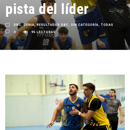
pista del líder
DBC
,
DENIA
,
RESULTADOS DBC
,
SIN CATEGORÍA
,
TODAS
0
95 LECTURAS