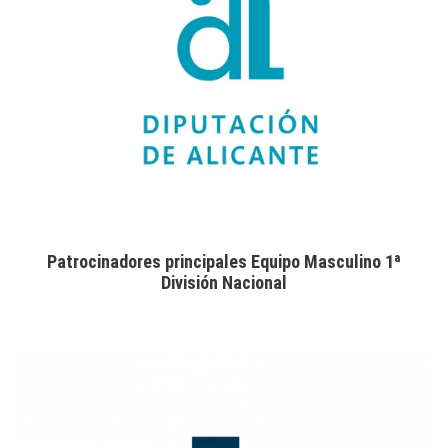
Patrocinadores principales Equipo Masculino 1ª
División Nacional