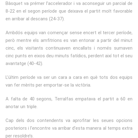
Bàsquet va prémer l’accelerador i va aconseguir un parcial de
8-22 en el segon període que deixava el partit molt favorable
en arribar al descans (24-37).
Ambdós equips van començar sense encert el tercer període,
però mentre els amfitrions es van entonar a partir del minut
cinc, els visitants continuaven encallats i només sumaven
cinc punts en eixos deu minuts fatídics, perdent així tot el seu
avantatge (40-42).
L’últim període va ser un cara a cara en què tots dos equips
van fer mèrits per emportar-se la victòria.
A falta de 40 segons, Terralfas empatava el partit a 60 en
anotar un triple.
Cap dels dos contendents va aprofitar les seues opcions
posteriors i l’encontre va arribar d’esta manera al temps extra
per resoldre’s.