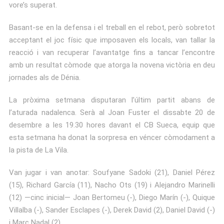
vore’s superat.
Basant-se en la defensa i el treball en el rebot, però sobretot
acceptant el joc físic que imposaven els locals, van tallar la
reacció i van recuperar l’avantatge fins a tancar l’encontre
amb un resultat còmode que atorga la novena victòria en deu
jornades als de Dénia.
La pròxima setmana disputaran l’últim partit abans de
l’aturada nadalenca. Serà al Joan Fuster el dissabte 20 de
desembre a les 19.30 hores davant el CB Sueca, equip que
esta setmana ha donat la sorpresa en véncer còmodament a
la pista de La Vila.
Van jugar i van anotar: Soufyane Sadoki (21), Daniel Pérez
(15), Richard García (11), Nacho Ots (19) i Alejandro Marinelli
(12) —cinc inicial— Joan Bertomeu (-), Diego Marín (-), Quique
Villalba (-), Sander Esclapes (-), Derek David (2), Daniel David (-)
i Marc Nadal (2).