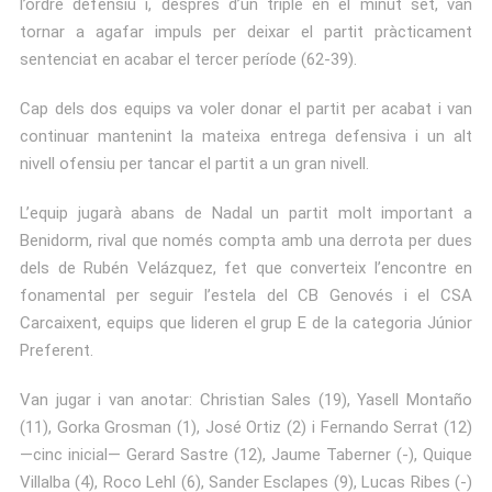
l’ordre defensiu i, després d’un triple en el minut set, van
tornar a agafar impuls per deixar el partit pràcticament
sentenciat en acabar el tercer període (62-39).
Cap dels dos equips va voler donar el partit per acabat i van
continuar mantenint la mateixa entrega defensiva i un alt
nivell ofensiu per tancar el partit a un gran nivell.
L’equip jugarà abans de Nadal un partit molt important a
Benidorm, rival que només compta amb una derrota per dues
dels de Rubén Velázquez, fet que converteix l’encontre en
fonamental per seguir l’estela del CB Genovés i el CSA
Carcaixent, equips que lideren el grup E de la categoria Júnior
Preferent.
Van jugar i van anotar: Christian Sales (19), Yasell Montaño
(11), Gorka Grosman (1), José Ortiz (2) i Fernando Serrat (12)
—cinc inicial— Gerard Sastre (12), Jaume Taberner (-), Quique
Villalba (4), Roco Lehl (6), Sander Esclapes (9), Lucas Ribes (-)