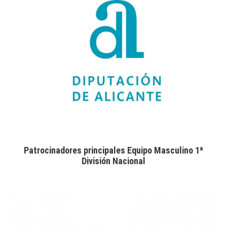
Patrocinadores principales Equipo Masculino 1ª
División Nacional