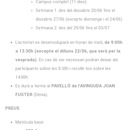
Campus complet (11 dies).
Setmana 1: des del dissabte 20/06 fins el
dissabte 27/06 (excepte diumenge i el 24/06).
Setmana 2: des del 29/06 fins el 03/07.
L’activitat es desenvoluparà en horari de matí,
de 9:00h
a 13:30h (excepte el dilluns 22/06, que serà per la
vesprada).
En cas de ser necessari podran deixar als
participants sobre les 8:30h i recollir-los sobre les
14:00h.
Es durà a terme al
PAVELLÓ de l’AVINGUDA JOAN
FUSTER
(Dénia)
.
PREUS
Matrícula base: