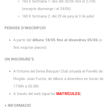
160 € Setmana 1: des del 20/06 fins el 27/06
(excepte diumenge i el 24/06)
160 € Setmana 2: del 29 de juny al 3 de juliol
PERIODE D’INSCRIPCIÓ
A partir del
dilluns 18/05 fins el divendres 05/06
(o
fins esgotar places).
ON INSCRIURE’S
A l’oficina del Denia Basquet Club situada al Pavelló de
l’Avgda. Joan Fuster, de dilluns a divendres en horari de
17:00h a 20:30h.
A través del web (apartat
MATRÍCULES
).
+ INFORMACIÓ