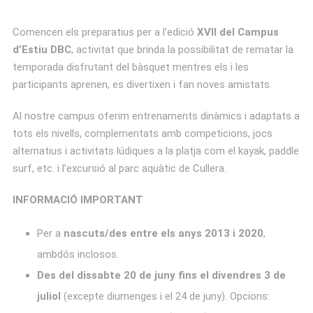
Comencen els preparatius per a l’edició
XVII del
Campus
d’Estiu DBC
, activitat que brinda la possibilitat de rematar la
temporada disfrutant del bàsquet mentres els i les
participants aprenen, es divertixen i fan noves amistats.
Al nostre campus oferim entrenaments dinàmics i adaptats a
tots els nivells, complementats amb competicions, jocs
alternatius i activitats lúdiques a la platja com el kayak, paddle
surf, etc. i l’excursió al parc aquàtic de Cullera.
INFORMACIÓ IMPORTANT
Per a
nascuts/des entre els anys 2013 i 2020
,
ambdós inclosos.
Des del dissabte 20 de juny fins el divendres 3 de
juliol
(excepte diumenges i el 24 de juny). Opcions: