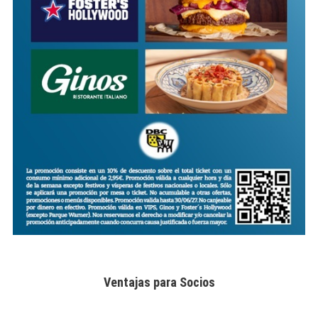
Ventajas para Socios