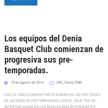
Los equipos del Denia
Basquet Club comienzan de
progresiva sus pre-
temporadas.
19 de agosto de 2016
DBC
,
Denia
,
EMB
HASTA CINCO EQUIPOS PARTICIPARÁN EN LAS FAP (FASES
DE ASCENSO DE PRETEMPORADA) CON EL OBJETIVO DE
INTENTAR JUGAR EN LOS NIVELES MÁS INTERESANTES