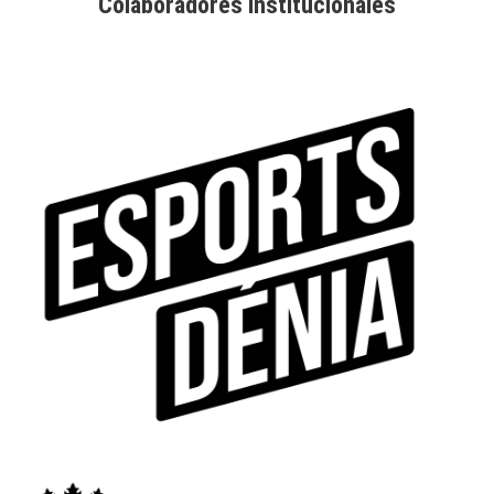
Colaboradores Institucionales