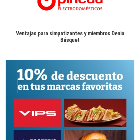
Ventajas para simpatizantes y miembros Denia
Básquet