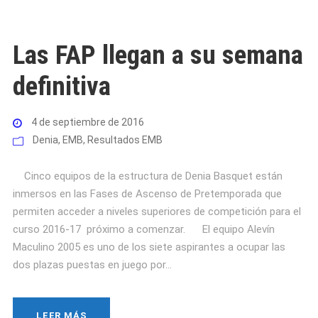
Las FAP llegan a su semana
definitiva
4 de septiembre de 2016
Denia
,
EMB
,
Resultados EMB
Cinco equipos de la estructura de Denia Basquet están
inmersos en las Fases de Ascenso de Pretemporada que
permiten acceder a niveles superiores de competición para el
curso 2016-17 próximo a comenzar. El equipo Alevín
Maculino 2005 es uno de los siete aspirantes a ocupar las
dos plazas puestas en juego por...
LEER MÁS