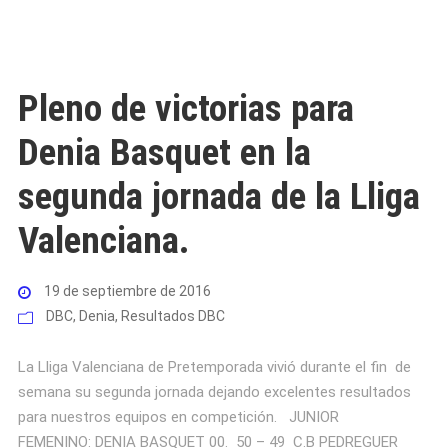
Pleno de victorias para
Denia Basquet en la
segunda jornada de la Lliga
Valenciana.
19 de septiembre de 2016
DBC
,
Denia
,
Resultados DBC
La Lliga Valenciana de Pretemporada vivió durante el fin de
semana su segunda jornada dejando excelentes resultados
para nuestros equipos en competición. JUNIOR
FEMENINO: DENIA BASQUET 00. 50 – 49 C.B PEDREGUER