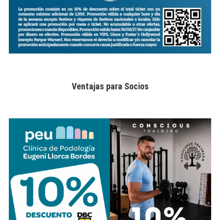
Ventajas para Socios