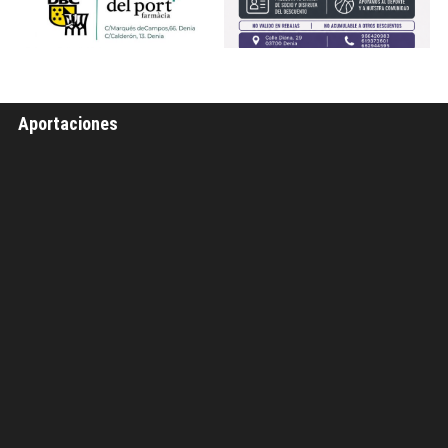
Aportaciones