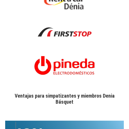
Ventajas para simpatizantes y miembros Denia
Básquet