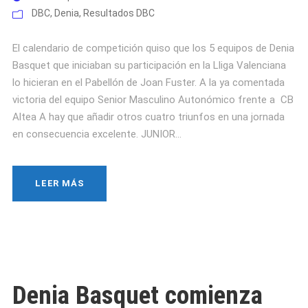
DBC
,
Denia
,
Resultados DBC
El calendario de competición quiso que los 5 equipos de Denia
Basquet que iniciaban su participación en la Lliga Valenciana
lo hicieran en el Pabellón de Joan Fuster. A la ya comentada
victoria del equipo Senior Masculino Autonómico frente a CB
Altea A hay que añadir otros cuatro triunfos en una jornada
en consecuencia excelente. JUNIOR...
LEER MÁS
Denia Basquet comienza