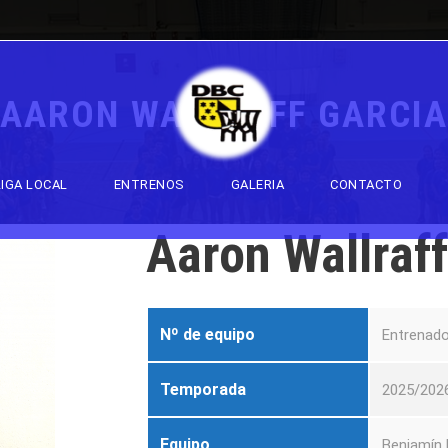
AARON WALLRAFF GARCIA
LIGA LOCAL
ENTRENOS
GALERIA
CONTACTO
Aaron Wallraff
Nº de equipo
Entrenado
Temporada
2025/202
Equipo
Benjamín