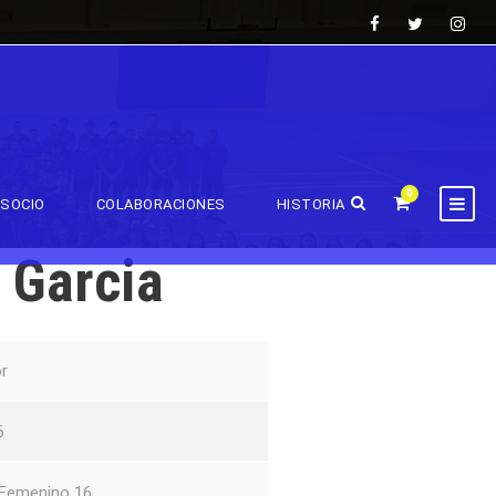
0
SOCIO
COLABORACIONES
HISTORIA
 Garcia
r
6
 Femenino 16