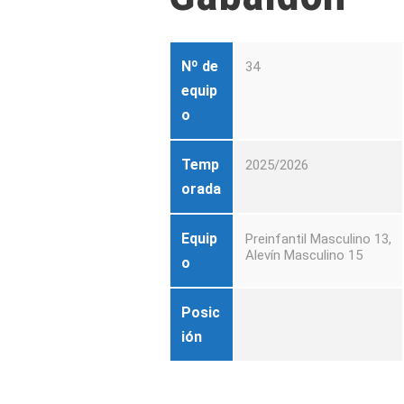
Nº de
34
equip
o
Temp
2025/2026
orada
Equip
Preinfantil Masculino 13,
Alevín Masculino 15
o
Posic
ión