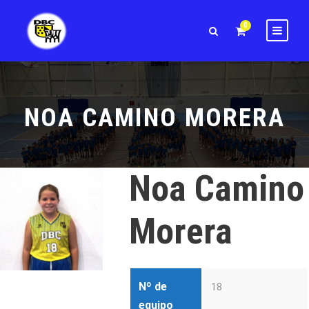
0
NOA CAMINO MORERA
Noa Camino
Morera
Nº de
18
equipo