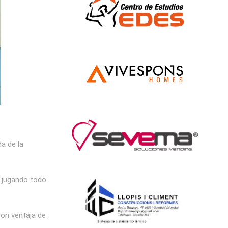
da de la
, jugando todo
con ventaja de