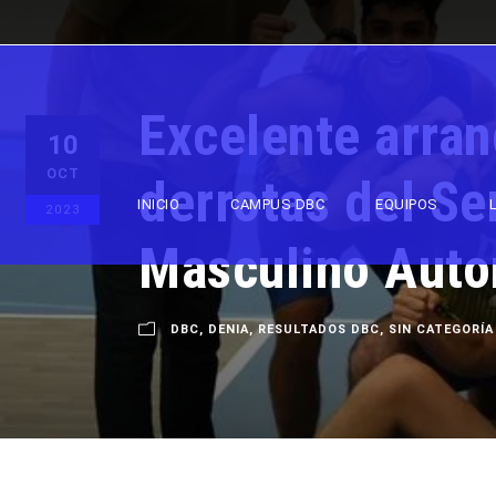
Excelente arra
10
OCT
derrotas del Se
INICIO
CAMPUS DBC
EQUIPOS
2023
Masculino Auto
DBC
,
DENIA
,
RESULTADOS DBC
,
SIN CATEGORÍA