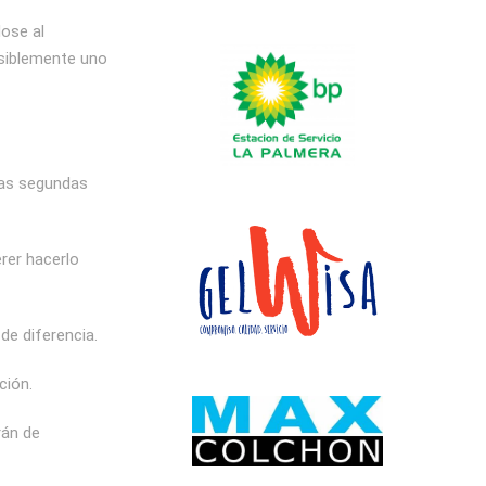
ose al
osiblemente uno
das segundas
rer hacerlo
de diferencia.
ción.
rán de