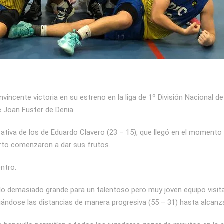
vincente victoria en su estreno en la liga de 1º División Nacional d
e Joan Fuster de Denia.
cativa de los de Eduardo Clavero (23 – 15), que llegó en el momento 
erto comenzaron a dar sus frutos.
entro.
lo demasiado grande para un talentoso pero muy joven equipo visit
iándose las distancias de manera progresiva (55 – 31) hasta alcanz