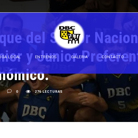
nque del Senior Naci
nior y Junior Preferen
LIGA LOCAL
ENTRENOS
GALERIA
CONTACTO
nómico.
0
276 LECTURAS