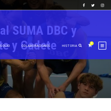
onal SUMA DBC y
te y Cadete
0
SOCIO
COLABORACIONES
HISTORIA