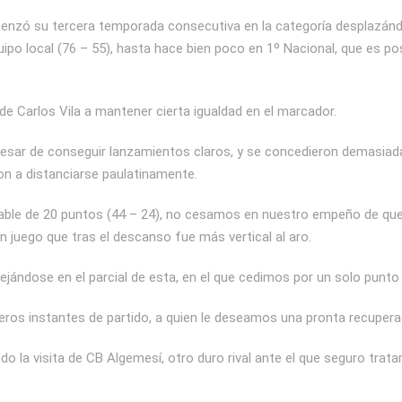
nzó su tercera temporada consecutiva en la categoría desplazánd
ipo local (76 – 55), hasta hace bien poco en 1º Nacional, que es p
de Carlos Vila a mantener cierta igualdad en el marcador.
pesar de conseguir lanzamientos claros, y se concedieron demasia
n a distanciarse paulatinamente.
rable de 20 puntos (44 – 24), no cesamos en nuestro empeño de que
n juego que tras el descanso fue más vertical al aro.
jándose en el parcial de esta, en el que cedimos por un solo punto 
eros instantes de partido, a quien le deseamos una pronta recupera
o la visita de CB Algemesí, otro duro rival ante el que seguro trata