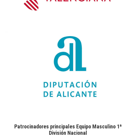
Patrocinadores principales Equipo Masculino 1ª
División Nacional