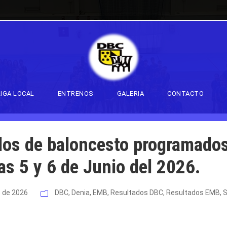
DAY
LIGA LOCAL
ENTRENOS
GALERIA
CONTACTO
dos de baloncesto programados
ías 5 y 6 de Junio del 2026.
o de 2026
DBC
,
Denia
,
EMB
,
Resultados DBC
,
Resultados EMB
,
S