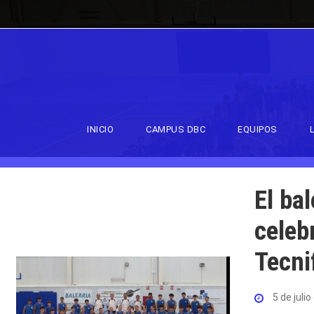
INICIO
CAMPUS DBC
EQUIPOS
El ba
celeb
Tecni
5 de juli