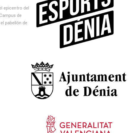
l epicentro del
l Campus de
el pabellón de