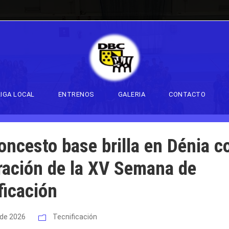
DAY
LIGA LOCAL
ENTRENOS
GALERIA
CONTACTO
loncesto base brilla en Dénia c
ración de la XV Semana de
ficación
o de 2026
Tecnificación