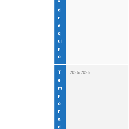
º
d
e
e
q
ui
p
o
T
2025/2026
e
m
p
o
r
a
d