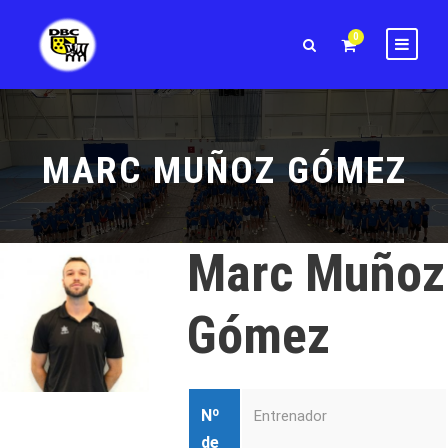
0
MARC MUÑOZ GÓMEZ
Marc Muñoz
Gómez
Nº
Entrenador
de