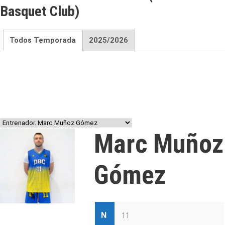
Basquet Club)
Todos Temporada
2025/2026
Marc Muñoz
Gómez
N
11