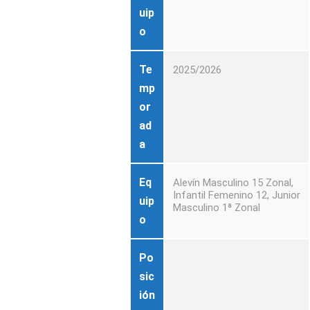
uip
o
Te
2025/2026
mp
or
ad
a
Eq
Alevín Masculino 15 Zonal,
Infantil Femenino 12, Junior
uip
Masculino 1ª Zonal
o
Po
sic
ión