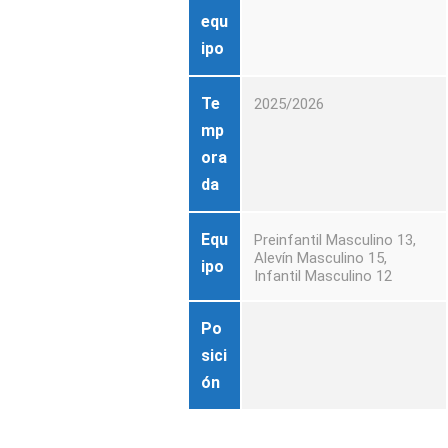
equ
ipo
Te
2025/2026
mp
ora
da
Equ
Preinfantil Masculino 13,
Alevín Masculino 15,
ipo
Infantil Masculino 12
Po
sici
ón