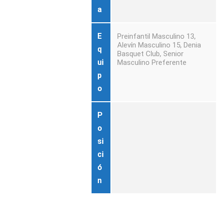
a
E
Preinfantil Masculino 13,
Alevín Masculino 15, Denia
q
Basquet Club, Senior
ui
Masculino Preferente
p
o
P
o
si
ci
ó
n