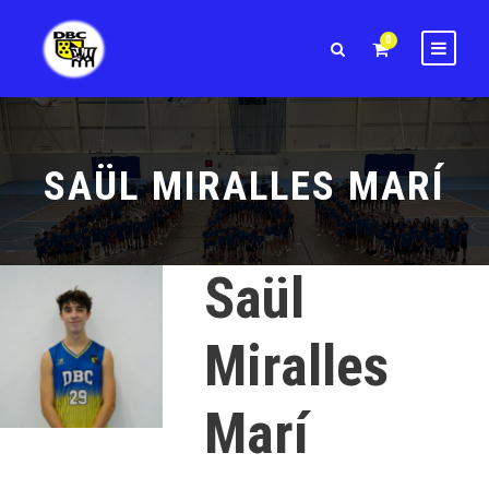
0
SAÜL MIRALLES MARÍ
Saül
Miralles
Marí