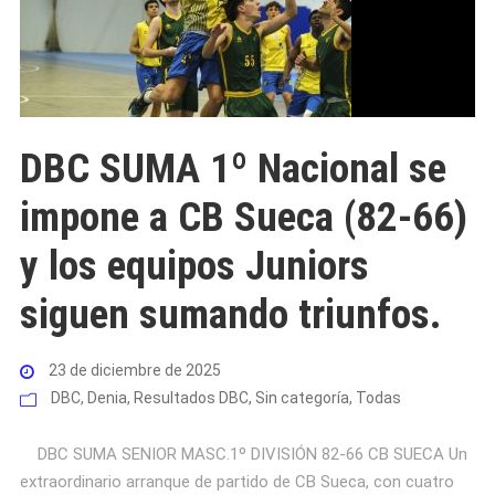
DBC SUMA 1º Nacional se
impone a CB Sueca (82-66)
y los equipos Juniors
siguen sumando triunfos.
23 de diciembre de 2025
DBC
,
Denia
,
Resultados DBC
,
Sin categoría
,
Todas
DBC SUMA SENIOR MASC.1º DIVISIÓN 82-66 CB SUECA Un
extraordinario arranque de partido de CB Sueca, con cuatro