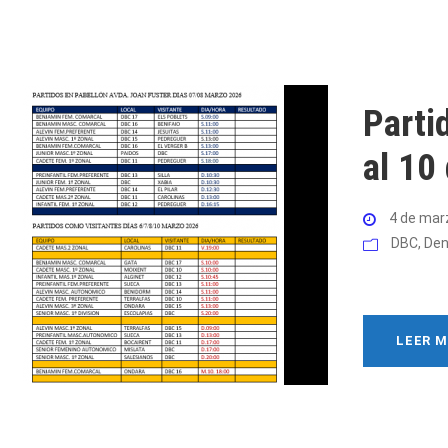
Parti
al 10
4 de mar
DBC
,
Den
LEER 