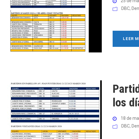
25 de ma
DBC
,
Den
LEER 
Parti
los d
18 de ma
DBC
,
Den