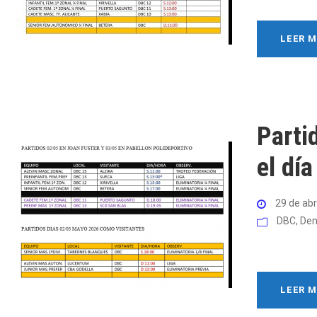
LEER 
Parti
el dí
29 de abr
DBC
,
Den
LEER 