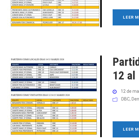
LEER 
Parti
12 al
12 de ma
DBC
,
Den
LEER 