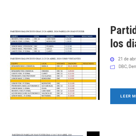
Parti
los d
21 de abr
DBC
,
Den
LEER 