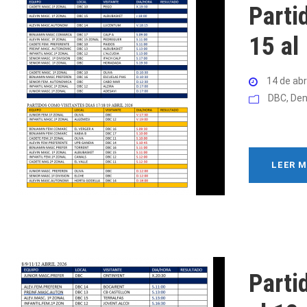
Parti
15 al
14 de abr
DBC
,
Den
LEER 
Parti