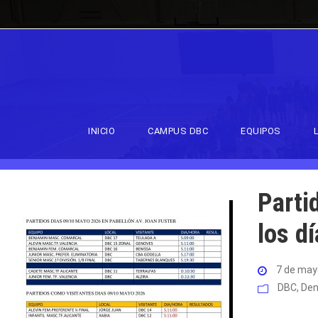
INICIO
CAMPUS DBC
EQUIPOS
Parti
los d
7 de may
DBC
,
Den