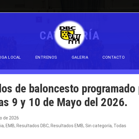
CATEGORÍA
LIGA LOCAL
ENTRENOS
GALERIA
CONTACTO
dos de baloncesto programado 
ías 9 y 10 de Mayo del 2026.
o de 2026
ia
,
EMB
,
Resultados DBC
,
Resultados EMB
,
Sin categoría
,
Todas