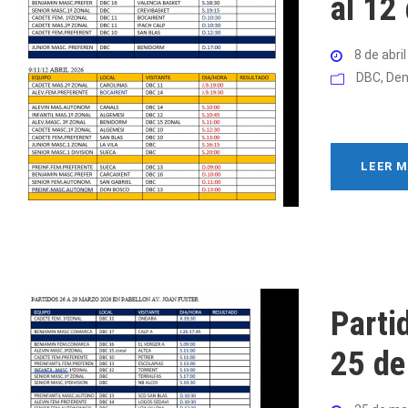
al 12
8 de abri
DBC
,
Den
LEER 
Parti
25 de